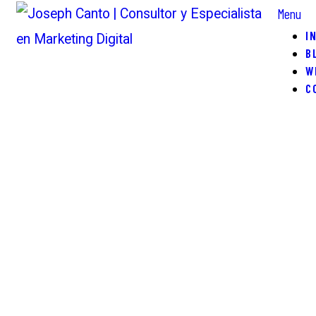
Menu
I
B
W
C